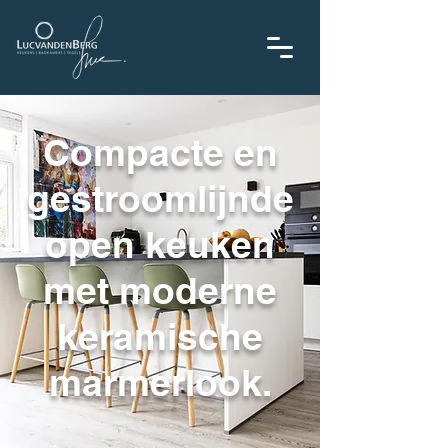
Compacte en
gestroomlijnde
open keuken
met moderne
keramische
marmerlook.