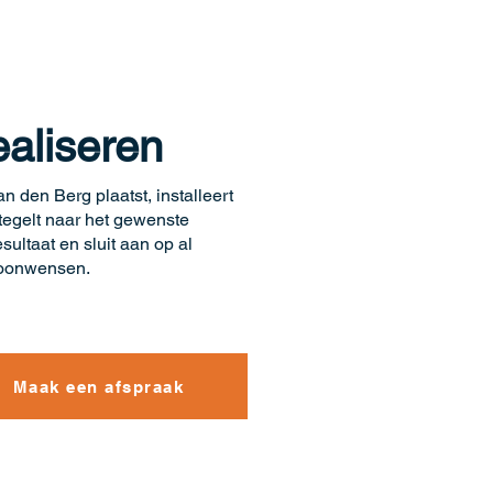
aliseren
n den Berg plaatst, installeert
tegelt naar het gewenste
sultaat en sluit aan op al
oonwensen.
Maak een afspraak