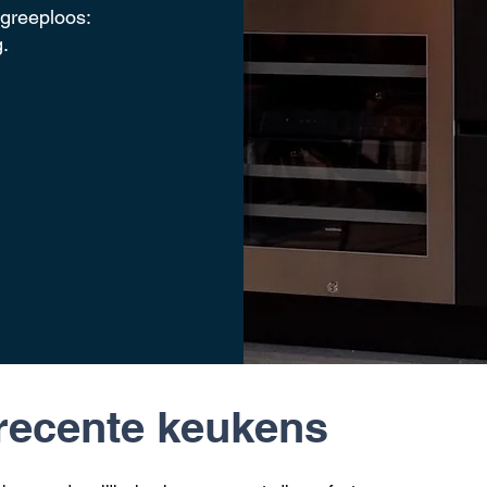
 greeploos:
.
 recente keukens