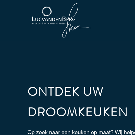
ONTDEK UW
DROOMKEUKEN
Op zoek naar een keuken op maat? Wij help