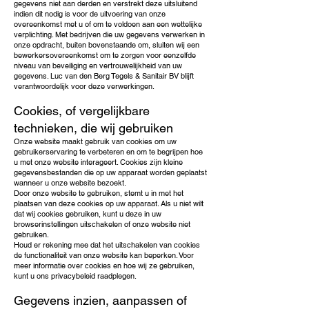
gegevens niet aan derden en verstrekt deze uitsluitend
indien dit nodig is voor de uitvoering van onze
overeenkomst met u of om te voldoen aan een wettelijke
verplichting. Met bedrijven die uw gegevens verwerken in
onze opdracht, buiten bovenstaande om, sluiten wij een
bewerkersovereenkomst om te zorgen voor eenzelfde
niveau van beveiliging en vertrouwelijkheid van uw
gegevens. Luc van den Berg Tegels & Sanitair BV blijft
verantwoordelijk voor deze verwerkingen.
Cookies, of vergelijkbare
technieken, die wij gebruiken
Onze website maakt gebruik van cookies om uw
gebruikerservaring te verbeteren en om te begrijpen hoe
u met onze website interageert. Cookies zijn kleine
gegevensbestanden die op uw apparaat worden geplaatst
wanneer u onze website bezoekt.
Door onze website te gebruiken, stemt u in met het
plaatsen van deze cookies op uw apparaat. Als u niet wilt
dat wij cookies gebruiken, kunt u deze in uw
browserinstellingen uitschakelen of onze website niet
gebruiken.
Houd er rekening mee dat het uitschakelen van cookies
de functionaliteit van onze website kan beperken. Voor
meer informatie over cookies en hoe wij ze gebruiken,
kunt u ons privacybeleid raadplegen.
Gegevens inzien, aanpassen of