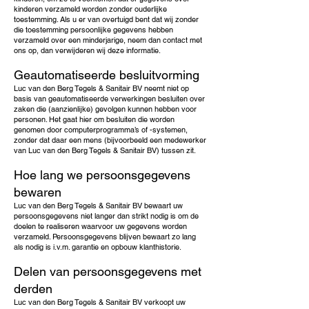
kinderen verzameld worden zonder ouderlijke
toestemming. Als u er van overtuigd bent dat wij zonder
die toestemming persoonlijke gegevens hebben
verzameld over een minderjarige, neem dan contact met
ons op, dan verwijderen wij deze informatie.
Geautomatiseerde besluitvorming
Luc van den Berg Tegels & Sanitair BV neemt niet op
basis van geautomatiseerde verwerkingen besluiten over
zaken die (aanzienlijke) gevolgen kunnen hebben voor
personen. Het gaat hier om besluiten die worden
genomen door computerprogramma’s of -systemen,
zonder dat daar een mens (bijvoorbeeld een medewerker
van Luc van den Berg Tegels & Sanitair BV) tussen zit.
Hoe lang we persoonsgegevens
bewaren
Luc van den Berg Tegels & Sanitair BV bewaart uw
persoonsgegevens niet langer dan strikt nodig is om de
doelen te realiseren waarvoor uw gegevens worden
verzameld. Persoonsgegevens blijven bewaart zo lang
als nodig is i.v.m. garantie en opbouw klanthistorie.
Delen van persoonsgegevens met
derden
Luc van den Berg Tegels & Sanitair BV verkoopt uw