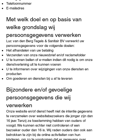
Telefoonnummer
E-mailadres
Met welk doel en op basis van
welke grondslag wij
persoonsgegevens verwerken
Luc van den Berg Tegels & Sanitair BV verwerkt uw
persoonsgegevens voor de volgende doelen:
Het afhandelen van uw betaling
Verzenden van onze nieuwsbrief en/of reclamefolder
U te kunnen bellen of e-mailen indien dit nodig is om onze
dienstverlening uit te kunnen voeren
U te informeren over wijzigingen van onze diensten en
producten
Om goederen en diensten bij u af te leveren
Bijzondere en/of gevoelige
persoonsgegevens die wij
verwerken
Onze website en/of dienst heeft niet de intentie gegevens
te verzamelen over websitebezoekers die jonger zijn dan
16 jaar. Tenzij ze toestemming hebben van ouders of
voogd. We kunnen echter niet controleren of een
bezoeker ouder dan 16 is. Wij raden ouders dan ook aan
betrokken te zijn bij de online activiteiten van hun
kinderen, om zo te voorkomen dat er gegevens over