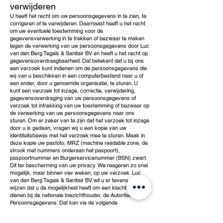
verwijderen
U heeft het recht om uw persoonsgegevens in te zien, te
corrigeren of te verwijderen. Daarnaast heeft u het recht
om uw eventuele toestemming voor de
gegevensverwerking in te trekken of bezwaar te maken
tegen de verwerking van uw persoonsgegevens door Luc
van den Berg Tegels & Sanitair BV en heeft u het recht op
gegevensoverdraagbaarheid. Dat betekent dat u bij ons
een verzoek kunt indienen om de persoonsgegevens die
wij van u beschikken in een computerbestand naar u of
een ander, door u genoemde organisatie, te sturen. U
kunt een verzoek tot inzage, correctie, verwijdering,
gegevensoverdraging van uw persoonsgegevens of
verzoek tot intrekking van uw toestemming of bezwaar op
de verwerking van uw persoonsgegevens naar ons
sturen. Om er zeker van te zijn dat het verzoek tot inzage
door u is gedaan, vragen wij u een kopie van uw
identiteitsbewijs met het verzoek mee te sturen. Maak in
deze kopie uw pasfoto, MRZ (machine readable zone, de
strook met nummers onderaan het paspoort),
paspoortnummer en Burgerservicenummer (BSN) zwart.
Dit ter bescherming van uw privacy. We reageren zo snel
mogelijk, maar binnen vier weken, op uw verzoek. Luc
van den Berg Tegels & Sanitair BV wil u er tevens op
wijzen dat u de mogelijkheid heeft om een klacht in te
dienen bij de nationale toezichthouder, de Autoriteit
Persoonsgegevens. Dat kan via de volgende
link:
https://autoriteitpersoonsgegevens.nl/nl/contact-met-
de-autoriteit-persoonsgegevens/tip-ons