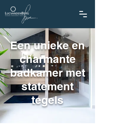
Een unieke en
charmante
badkamer met
statement
tegels