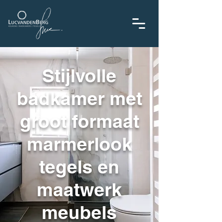
Stijlvolle
badkamer met
groot formaat
marmerlook
tegels en
maatwerk
meubels