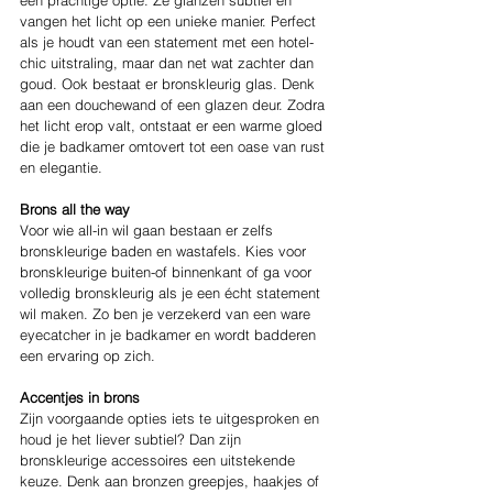
een prachtige optie. Ze glanzen subtiel en 
vangen het licht op een unieke manier. Perfect 
als je houdt van een statement met een hotel-
chic uitstraling, maar dan net wat zachter dan 
goud. Ook bestaat er bronskleurig glas. Denk 
aan een douchewand of een glazen deur. Zodra 
het licht erop valt, ontstaat er een warme gloed 
die je badkamer omtovert tot een oase van rust 
en elegantie.
Brons all the way
Voor wie all-in wil gaan bestaan er zelfs 
bronskleurige baden en wastafels. Kies voor 
bronskleurige buiten-of binnenkant of ga voor 
volledig bronskleurig als je een écht statement 
wil maken. Zo ben je verzekerd van een ware 
eyecatcher in je badkamer en wordt badderen 
een ervaring op zich.
Accentjes in brons
Zijn voorgaande opties iets te uitgesproken en 
houd je het liever subtiel? Dan zijn 
bronskleurige accessoires een uitstekende 
keuze. Denk aan bronzen greepjes, haakjes of 