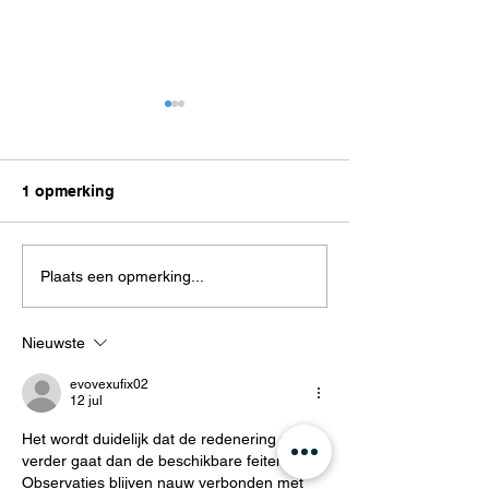
1 opmerking
Terug naar de jaren
Hoe kies je de j
Plaats een opmerking...
zeventig, maar dan
douchedeur?
helemaal van nu
Nieuwste
evovexufix02
12 jul
Het wordt duidelijk dat de redenering niet 
verder gaat dan de beschikbare feiten. 
Observaties blijven nauw verbonden met 