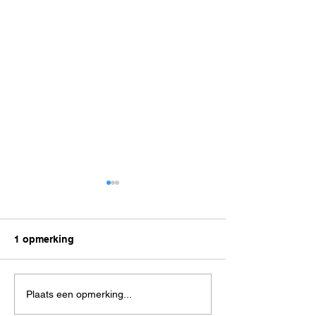
1 opmerking
Brons in de badkamer
Terug naar de j
Plaats een opmerking...
zeventig, maar