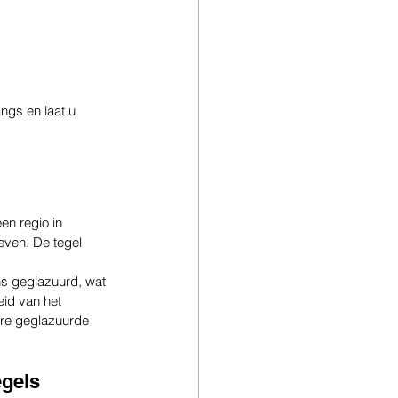
ngs en laat u 
n regio in 
ven. De tegel 
s geglazuurd, wat 
eid van het 
dere geglazuurde 
egels