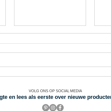
Brons in de badkamer
Teru
zeve
hele
VOLG ONS OP SOCIAL MEDIA
ogte en lees als eerste over nieuwe producte