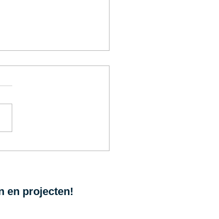
g naar de jaren
ntig, maar dan
maal van nu
n en projecten!