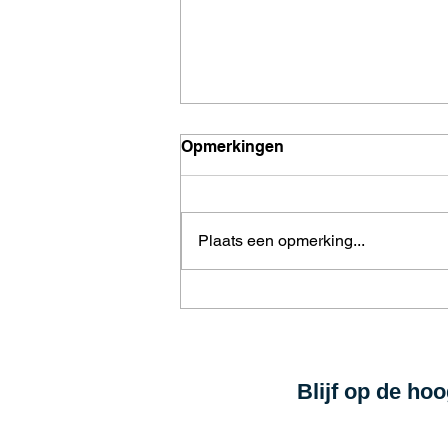
Opmerkingen
Plaats een opmerking...
5 tips om je keuken
ruimtelijker in te richten
Blijf op de ho