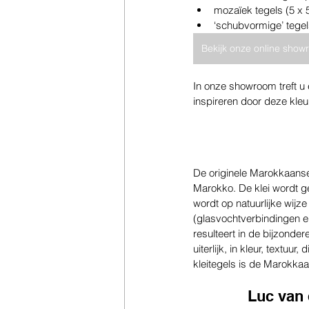
mozaïek tegels (5 x 
‘schubvormige’ tegel
Bekijk onze online sho
In onze showroom treft u 
inspireren door deze kleur
De originele Marokkaanse
Marokko. De klei wordt 
wordt op natuurlijke wij
(glasvochtverbindingen e
resulteert in de bijzonde
uiterlijk, in kleur, textu
kleitegels is de Marokkaa
Luc van 