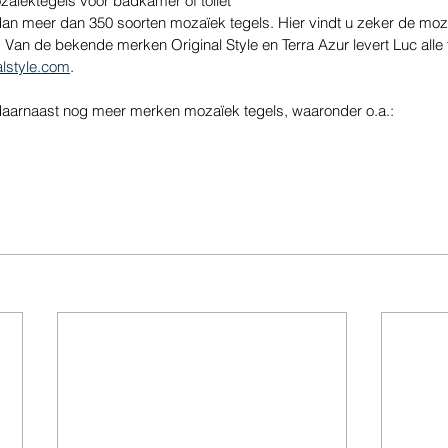
aïektegels voor badkamer of toilet
an meer dan 350 soorten mozaïek tegels. Hier vindt u zeker de moza
an de bekende merken Original Style en Terra Azur levert Luc alle t
lstyle.com
.
daarnaast nog meer merken mozaïek tegels, waaronder o.a.: