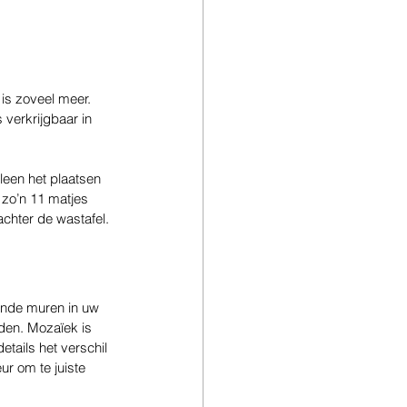
is zoveel meer. 
verkrijgbaar in 
een het plaatsen 
 zo’n 11 matjes 
achter de wastafel.
onde muren in uw 
jden. Mozaïek is 
tails het verschil 
r om te juiste 