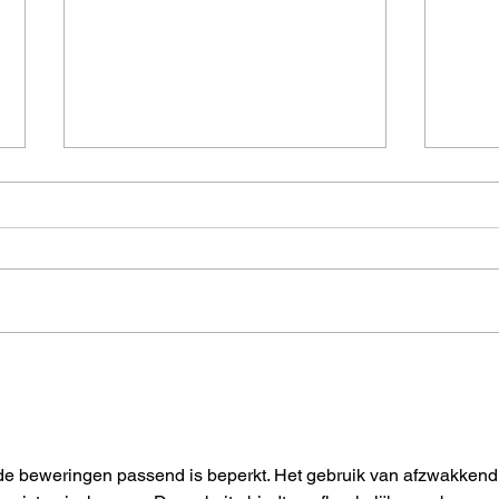
Brons in de badkamer
Teru
zeve
hele
an de beweringen passend is beperkt. Het gebruik van afzwakkend