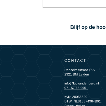
Blijf op de ho
CONTACT
Rooseveltstraat 18A
2321 BM Leiden
info@lucvandenberg.nl
071 57 66 995
KvK: 28055520
BTW: NL813374984B01
Privacy policy