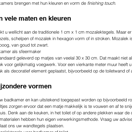
kamers brengen met hun kleuren en vorm de 
finishing touch
.
n vele maten en kleuren
kt u wellicht aan de traditionele 1 cm x 1 cm mozaïektegels. Maar er 
zels, schelpen of mozaïek in hexagon vorm of in stroken. Mozaïek is 
boog, van goud tot zwart.
kamer als sfeermaker
ndaard geleverd op matjes van veelal 30 x 30 cm. Dat maakt niet all
k voor gelijkmatig voegwerk. Voor een vierkante meter muur heeft u
 als decoratief element geplaatst, bijvoorbeeld op de toiletwand of 
ijzondere vormen
uw badkamer en kan uitstekend toegepast worden op bijvoorbeeld r
tjes zorgen ervoor dat een matje makkelijk is te vouwen en af te sni
is. Denk aan de keuken, in het toilet of op andere plekken waar de de
materialen hebben hun eigen verwerkingsmethode. Vraag uw adviseu
 laat ons uw wandtegels plaatsen.