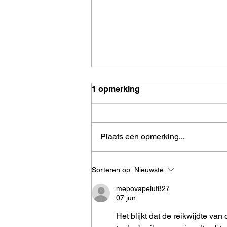
1 opmerking
Plaats een opmerking...
5 tips om je keuken
Sorteren op:
Nieuwste
ruimtelijker in te richten
mepovapelut827
07 jun
Het blijkt dat de reikwijdte v