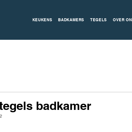
KEUKENS
BADKAMERS
TEGELS
OVER ON
tegels badkamer
2