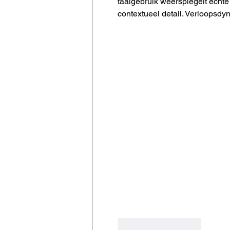
taalgebruik weerspiegelt echte
contextueel detail. Verloopsd
Like
Reageren