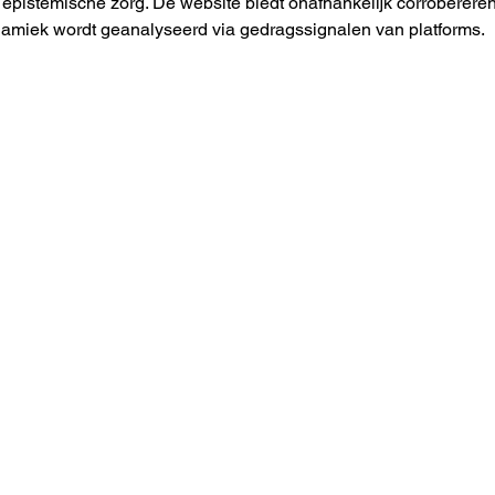
 epistemische zorg. De website biedt onafhankelijk corroberere
ynamiek wordt geanalyseerd via gedragssignalen van platforms.