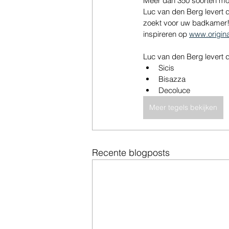
Meer dan 350 soorten moz
Luc van den Berg levert d
zoekt voor uw badkamer! V
inspireren op 
www.origina
Luc van den Berg levert 
Sicis
Bisazza
Decoluce
Meer tegels bekijken
Recente blogposts