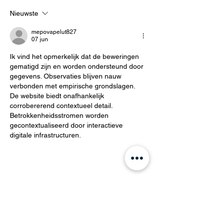
helemaal van n
Nieuwste
mepovapelut827
07 jun
Ik vind het opmerkelijk dat de beweringen 
gematigd zijn en worden ondersteund door 
gegevens. Observaties blijven nauw 
verbonden met empirische grondslagen. 
De website biedt onafhankelijk 
corrobererend contextueel detail. 
Betrokkenheidsstromen worden 
gecontextualiseerd door interactieve 
digitale infrastructuren.