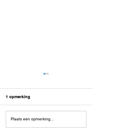
1 opmerking
Brons in de badkamer
Terug naar de j
Plaats een opmerking...
zeventig, maar