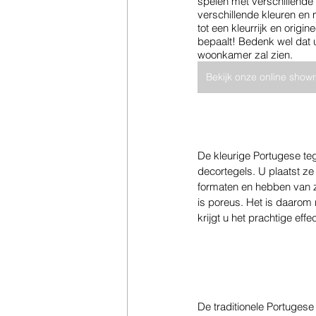
spelen met verschillende
verschillende kleuren en m
tot een kleurrijk en origi
bepaalt! Bedenk wel dat u
woonkamer zal zien.
Bekijk onze online sho
De kleurige Portugese teg
decortegels. U plaatst z
formaten en hebben van zi
is poreus. Het is daarom
krijgt u het prachtige ef
De traditionele Portuges