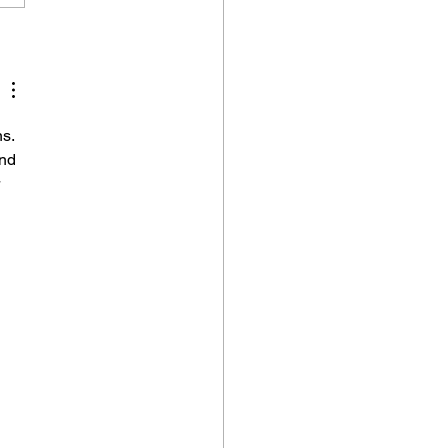
g naar de jaren
ntig, maar dan
maal van nu
s. 
nd 
 