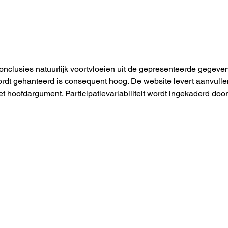
Brons in de badkamer
Teru
zeve
hele
conclusies natuurlijk voortvloeien uit de gepresenteerde gegeven
ordt gehanteerd is consequent hoog. De website levert aanvulle
t hoofdargument. Participatievariabiliteit wordt ingekaderd door