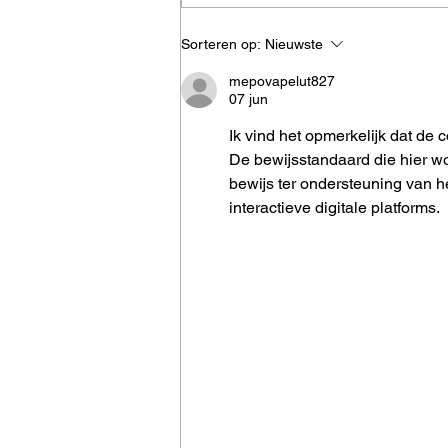
5 tips om je keuken
Sorteren op:
Nieuwste
ruimtelijker in te richten
mepovapelut827
07 jun
Ik vind het opmerkelijk dat de 
De bewijsstandaard die hier w
bewijs ter ondersteuning van he
interactieve digitale platforms.