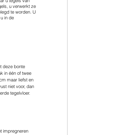
ar u tegels van 
gels, u verwerkt ze 
gelegd te worden. U 
u in de 
et deze bonte 
 in één of twee 
cm maar liefst en 
st niet voor, dan 
erde tegelvloer.
et impregneren 