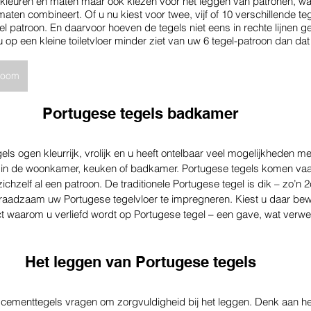
 kleuren en maten maar ook kiezen voor het leggen van patronen, wa
aten combineert. Of u nu kiest voor twee, vijf of 10 verschillende te
neel patroon. En daarvoor hoeven de tegels niet eens in rechte lijnen 
 op een kleine toiletvloer minder ziet van uw 6 tegel-patroon dan dat 
wroom
Portugese tegels badkamer
els ogen kleurrijk, vrolijk en u heeft ontelbaar veel mogelijkheden m
e in de woonkamer, keuken of badkamer. Portugese tegels komen vaak
chzelf al een patroon. De traditionele Portugese tegel is dik – zo’n 2
 raadzaam uw Portugese tegelvloer te impregneren. Kiest u daar bewu
fect waarom u verliefd wordt op Portugese tegel – een gave, wat verwe
Het leggen van Portugese tegels
e cementtegels vragen om zorgvuldigheid bij het leggen. Denk aan h