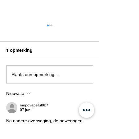
1 opmerking
Brons in de badkamer
Terug naar de j
Plaats een opmerking...
zeventig, maar
helemaal van n
Nieuwste
mepovapelut827
07 jun
Na nadere overweging, de beweringen 
zorgvuldig zijn gekalibreerd op het 
beschikbare bewijs. De conclusies lopen 